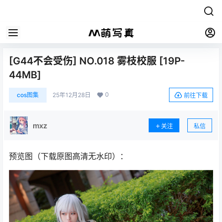
[G44不会受伤] NO.018 雾枝校服 [19P-
44MB]
0
cos图集
25年12月28日
前往下载
mxz
关注
私信
预览图（下载原图高清无水印）：