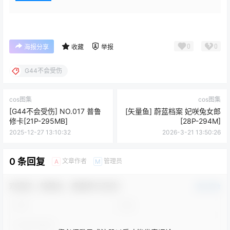
0
0
海报分享
收藏
举报
G44不会受伤
cos图集
cos图集
[G44不会受伤] NO.017 普鲁
[矢量鱼] 蔚蓝档案 妃咲兔女郎
修卡[21P-295MB]
[28P-294M]
2025-12-27 13:10:32
2026-3-21 13:50:26
0 条回复
文章作者
管理员
A
M
欢迎您，新朋友，感谢参与互动！
确认修改