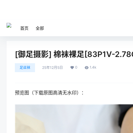
首页
全部
[御足摄影] 棉袜裸足[83P1V-2.78
0
1.4k
足丝袜
25年12月5日
预览图（下载原图高清无水印）：