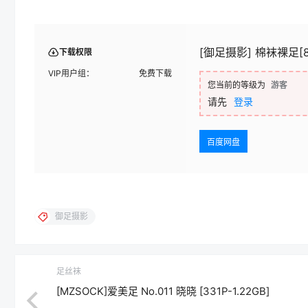
[御足摄影] 棉袜裸足[83
下载权限
VIP用户组：
免费下载
您当前的等级为
游客
请先
登录
百度网盘
御足摄影
足丝袜
[MZSOCK]爱美足 No.011 晓晓 [331P-1.22GB]