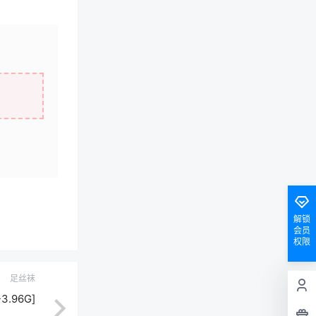
解锁
会员
权限
足丝袜
3.96G]