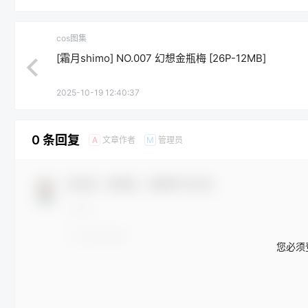
cos图集
[霜月shimo] NO.007 幻想金瓶梅 [26P-12MB]
2025-10-19 12:40:37
0 条回复
文章作者
管理员
A
M
欢迎您，新朋友，感谢参与互动！
您必须