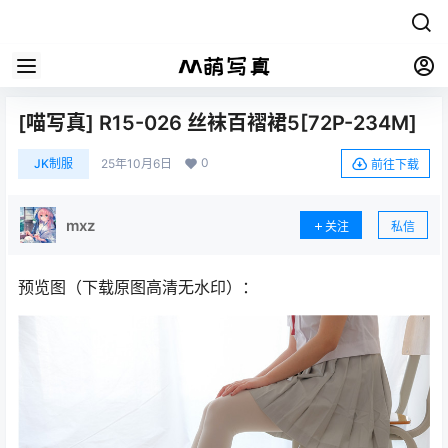
[喵写真] R15-026 丝袜百褶裙5[72P-234M]
0
JK制服
25年10月6日
前往下载
mxz
关注
私信
预览图（下载原图高清无水印）：