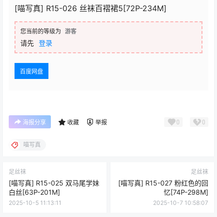
[喵写真] R15-026 丝袜百褶裙5[72P-234M]
您当前的等级为
游客
请先
登录
百度网盘
0
0
海报分享
收藏
举报
喵写真
足丝袜
足丝袜
[喵写真] R15-025 双马尾学妹
[喵写真] R15-027 粉红色的回
白丝[63P-201M]
忆[74P-298M]
2025-10-5 11:13:11
2025-10-7 10:58:07