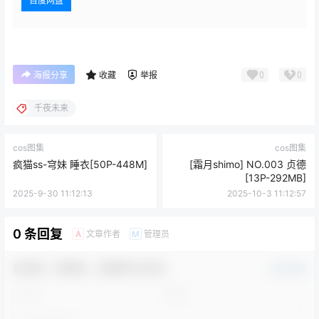
百度网盘
0
0
海报分享
收藏
举报
千夜未来
cos图集
cos图集
疯猫ss-穹妹 睡衣[50P-448M]
[霜月shimo] NO.003 贞德
[13P-292MB]
2025-9-30 11:12:13
2025-10-3 11:12:57
0 条回复
文章作者
管理员
A
M
欢迎您，新朋友，感谢参与互动！
确认修改