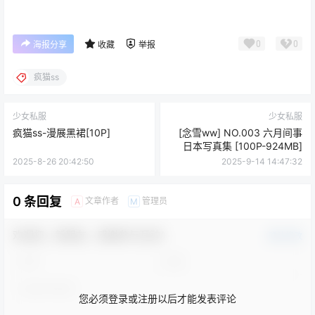
0
0
海报分享
收藏
举报
疯猫ss
少女私服
少女私服
疯猫ss-漫展黑裙[10P]
[念雪ww] NO.003 六月间事
日本写真集 [100P-924MB]
2025-8-26 20:42:50
2025-9-14 14:47:32
0 条回复
文章作者
管理员
A
M
欢迎您，新朋友，感谢参与互动！
确认修改
您必须登录或注册以后才能发表评论