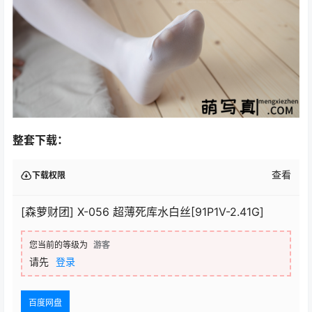
整套下载：
查看
下载权限
[森萝财团] X-056 超薄死库水白丝[91P1V-2.41G]
您当前的等级为
游客
请先
登录
百度网盘