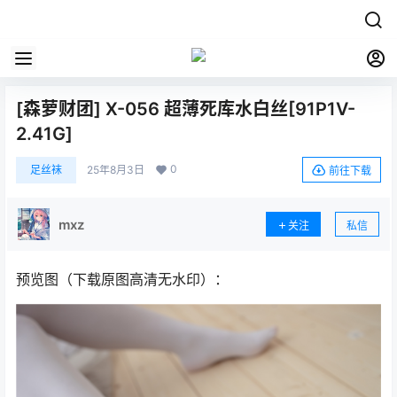
[森萝财团] X-056 超薄死库水白丝[91P1V-
2.41G]
0
足丝袜
25年8月3日
前往下载
mxz
关注
私信
预览图（下载原图高清无水印）：