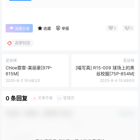
0
0
海报分享
收藏
举报
森萝财团
足丝袜
足丝袜
Chloe霏霏-美丽豪[97P-
[喵写真] R15-009 球场上的黑
615M]
丝校服[75P-854M]
2025-8-3 10:48:33
2025-8-4 10:49:03
0 条回复
文章作者
管理员
A
M
欢迎您，新朋友，感谢参与互动！
确认修改