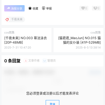
0
0
海报分享
收藏
举报
千夜未来
cos图集
cos图集
[千夜未来] NO.003 蒂法泳衣
[猫君君_MaoJun] NO.015 猫
[20P-48MB]
猫的女仆装 [41P-529MB]
2025-7-31 10:47:20
2025-8-5 13:38:14
0 条回复
文章作者
管理员
A
M
欢迎您，新朋友，感谢参与互动！
确认修改
您必须登录或注册以后才能发表评论
登录