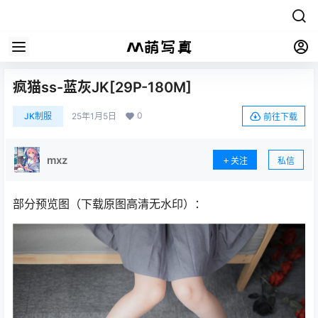
疯猫ss-蓝灰JK[29P-180M]
0
JK制服
25年1月5日
前往下载
mxz
关注
私信
部分预览图（下载原图高清无水印）：