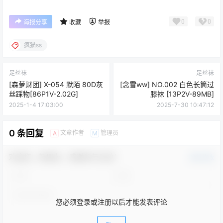
0
0
海报分享
收藏
举报
疯猫ss
足丝袜
足丝袜
[森萝财团] X-054 默陌 80D灰
[念雪ww] NO.002 白色长筒过
丝踩物[86P1V-2.02G]
膝袜 [13P2V-89MB]
2025-1-4 17:03:00
2025-7-30 10:47:12
0 条回复
文章作者
管理员
A
M
欢迎您，新朋友，感谢参与互动！
确认修改
您必须登录或注册以后才能发表评论