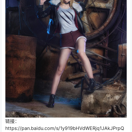
链接：
https://pan.baidu.com/s/1y919bHVdWERjq1JAkJPrpQ