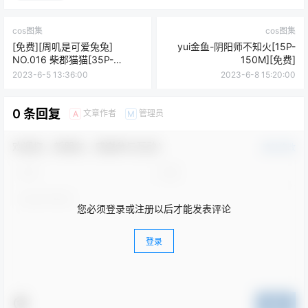
cos图集
cos图集
[免费][周叽是可爱兔兔]
yui金鱼-阴阳师不知火[15P-
NO.016 柴郡猫猫[35P-
150M][免费]
267MB]
2023-6-5 13:36:00
2023-6-8 15:20:00
0 条回复
文章作者
管理员
A
M
欢迎您，新朋友，感谢参与互动！
确认修改
您必须登录或注册以后才能发表评论
登录
提交