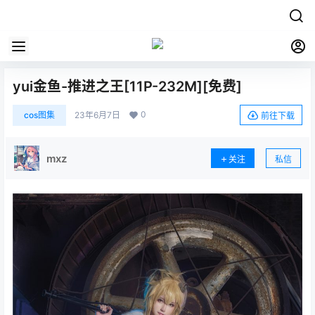
yui金鱼-推进之王[11P-232M][免费]
0
cos图集
23年6月7日
前往下载
mxz
关注
私信