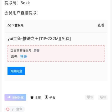
提取码：6dkk
会员用户直接提取：
查看
下载权限
yui金鱼-推进之王[11P-232M][免费]
您当前的等级为
游客
请先
登录
百度网盘
0
0
海报分享
收藏
举报
yui金鱼