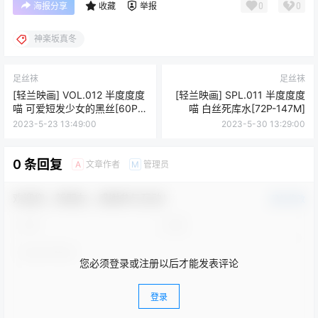
0
0
海报分享
收藏
举报
神楽坂真冬
足丝袜
足丝袜
[轻兰映画] VOL.012 半度度度
[轻兰映画] SPL.011 半度度度
喵 可爱短发少女的黑丝[60P-
喵 白丝死库水[72P-147M]
459M]
2023-5-23 13:49:00
2023-5-30 13:29:00
0 条回复
文章作者
管理员
A
M
欢迎您，新朋友，感谢参与互动！
确认修改
您必须登录或注册以后才能发表评论
登录