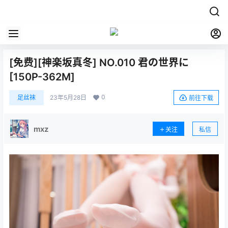
[免费][神楽坂真冬] NO.010 君の世界に
[150P-362M]
0
足丝袜
23年5月28日
前往下载
mxz
关注
私信