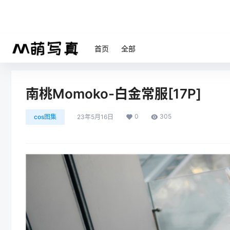
首页
全部
南桃Momoko-白金常服[17P]
0
305
cos图集
23年5月16日