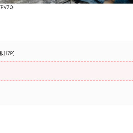
WPV7Q
[17P]