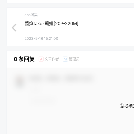
cos图集
菌烨tako-莉娅[20P-220M]
2023-5-16 15:21:00
0 条回复
文章作者
管理员
A
M
欢迎您，新朋友，感谢参与互动！
您必须