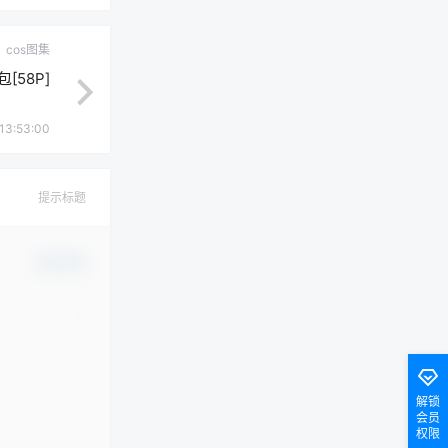
cos图集
[58P]
13:53:00
提示标题
确认修改
解锁
会员
权限