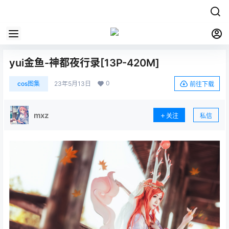
yui金鱼-神都夜行录[13P-420M]
0
cos图集
23年5月13日
前往下载
mxz
关注
私信