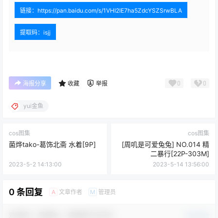
链接：https://pan.baidu.com/s/1VHI2IE7ha5ZdcYSZSrwBLA
提取码：isjj
0
0
海报分享
收藏
举报
yui金鱼
cos图集
cos图集
菌烨tako-葛饰北斋 水着[9P]
[周叽是可爱兔兔] NO.014 精
二暴行[22P-303M]
2023-5-2 14:13:00
2023-5-14 13:56:00
0 条回复
文章作者
管理员
A
M
欢迎您，新朋友，感谢参与互动！
确认修改