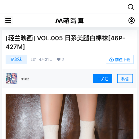
[轻兰映画] VOL.005 日系美腿白棉袜[46P-
427M]
0
足丝袜
23年4月21日
前往下载
mxz
关注
私信