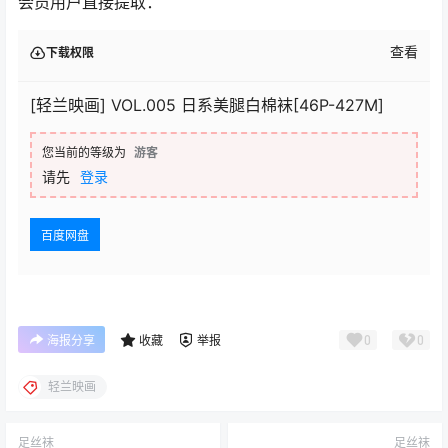
会员用户直接提取：
查看
下载权限
[轻兰映画] VOL.005 日系美腿白棉袜[46P-427M]
您当前的等级为
游客
请先
登录
百度网盘
0
0
海报分享
收藏
举报
轻兰映画
足丝袜
足丝袜