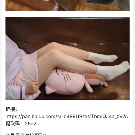
链接：
https://pan.baidu.com/s/1b489UBzxVTbmIQJ4a_zV7A
提取码：26a2