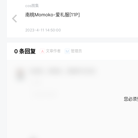
cos图集
南桃Momoko-爱礼服[11P]
2023-4-11 14:50:00
0 条回复
文章作者
管理员
A
M
欢迎您，新朋友，感谢参与互动！
您必须