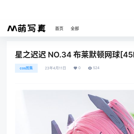
首页
全部
星之迟迟 NO.34 布莱默顿网球[45P
0
524
cos图集
23年4月11日