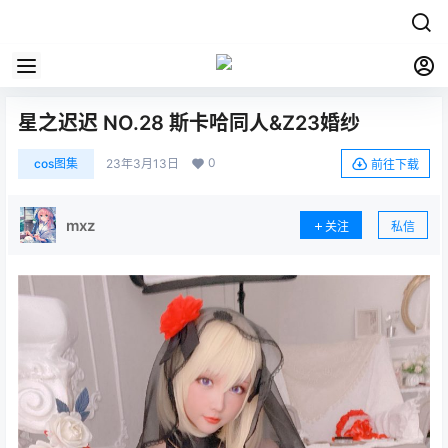
星之迟迟 NO.28 斯卡哈同人&Z23婚纱
0
cos图集
23年3月13日
前往下载
mxz
关注
私信