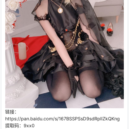
链接：
https://pan.baidu.com/s/167BSSPSsD9sdRpllZkQKng
提取码：9xx0