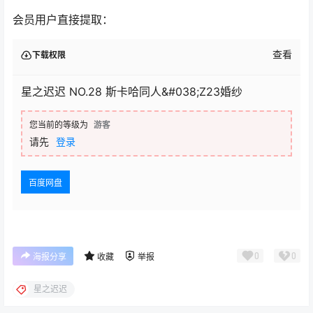
会员用户直接提取：
查看
下载权限
星之迟迟 NO.28 斯卡哈同人&#038;Z23婚纱
您当前的等级为
游客
请先
登录
百度网盘
0
0
海报分享
收藏
举报
星之迟迟