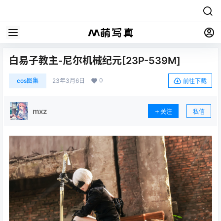
白易子教主-尼尔机械纪元[23P-539M]
0
cos图集
23年3月6日
前往下载
mxz
关注
私信