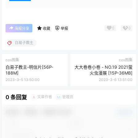
0
0
海报分享
收藏
举报
白易子教主
cos图集
cos图集
白易子教主-明信片[56P-
大大卷卷小卷 - NO.19 2021萤
188M]
火虫漫展 [15P-36MB]
2023-3-5 13:50:00
2023-3-6 13:51:00
0 条回复
文章作者
管理员
A
M
欢迎您，新朋友，感谢参与互动！
确认修改