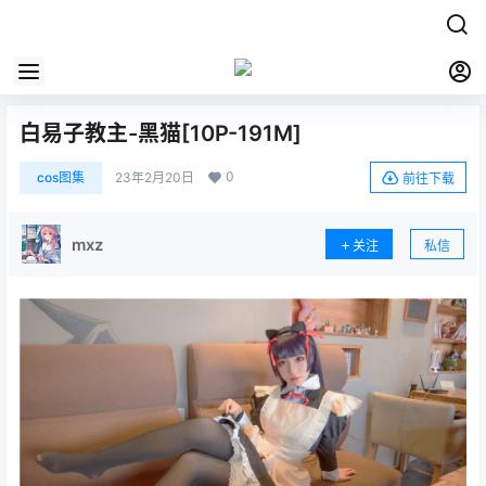
白易子教主-黑猫[10P-191M]
0
cos图集
23年2月20日
前往下载
mxz
关注
私信