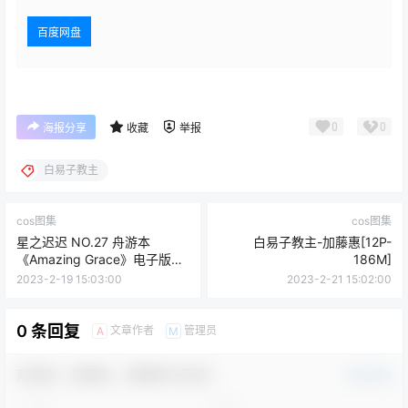
百度网盘
0
0
海报分享
收藏
举报
白易子教主
cos图集
cos图集
星之迟迟 NO.27 舟游本
白易子教主-加藤惠[12P-
《Amazing Grace》电子版
186M]
[150P-673M]
2023-2-19 15:03:00
2023-2-21 15:02:00
0 条回复
文章作者
管理员
A
M
欢迎您，新朋友，感谢参与互动！
确认修改