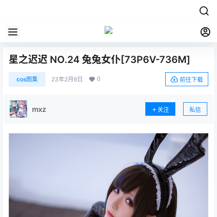
星之迟迟 NO.24 兔兔女仆[73P6V-736M]
0
cos图集
23年2月6日
前往下载
mxz
关注
私信