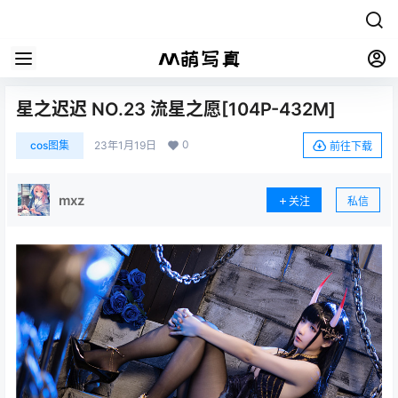
星之迟迟 NO.23 流星之愿[104P-432M]
0
cos图集
23年1月19日
前往下载
mxz
关注
私信