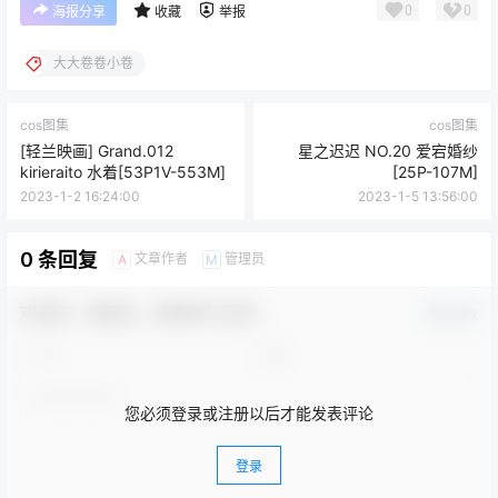
0
0
海报分享
收藏
举报
大大卷卷小卷
cos图集
cos图集
[轻兰映画] Grand.012
星之迟迟 NO.20 爱宕婚纱
kirieraito 水着[53P1V-553M]
[25P-107M]
2023-1-2 16:24:00
2023-1-5 13:56:00
0 条回复
文章作者
管理员
A
M
欢迎您，新朋友，感谢参与互动！
确认修改
您必须登录或注册以后才能发表评论
登录