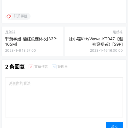
轩萧学姐
足丝袜
足丝袜
轩萧学姐-酒红色连体衣[33P-
袜小喵KittyWawa-KT047《湿
165M]
袜窥视者》[59P]
2023-1-6 13:57:00
2023-1-16 16:00:00
2 条回复
文章作者
管理员
A
M
提交