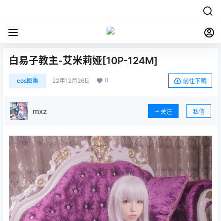
白易子教主-艾米莉娅[10P-124M]
0
cos图集
22年12月26日
前往下载
mxz
关注
私信