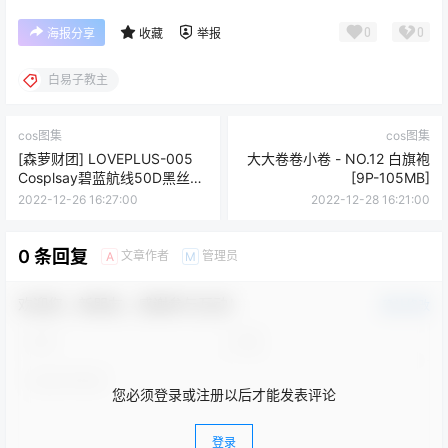
0
0
海报分享
收藏
举报
白易子教主
cos图集
cos图集
[森萝财团] LOVEPLUS-005
大大卷卷小卷 - NO.12 白旗袍
Cosplsay碧蓝航线50D黑丝
[9P-105MB]
[107P1V-2.55G]
2022-12-26 16:27:00
2022-12-28 16:21:00
0 条回复
文章作者
管理员
A
M
欢迎您，新朋友，感谢参与互动！
确认修改
您必须登录或注册以后才能发表评论
登录