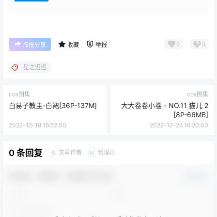
0
0
海报分享
收藏
举报
星之迟迟
cos图集
cos图集
白易子教主-白裙[36P-137M]
大大卷卷小卷 - NO.11 猫儿 2
[8P-66MB]
2022-12-18 16:52:00
2022-12-26 16:20:00
0 条回复
文章作者
管理员
A
M
欢迎您，新朋友，感谢参与互动！
确认修改