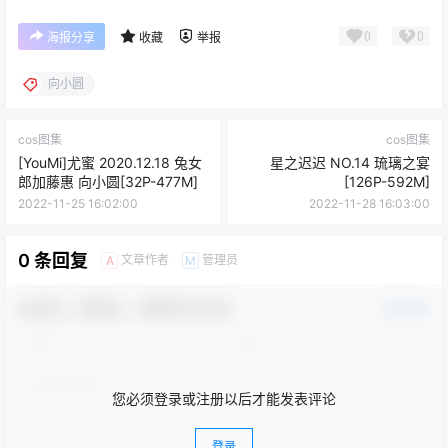
0
0
海报分享
收藏
举报
向小圆
cos图集
cos图集
[YouMi]尤蜜 2020.12.18 兔女
星之迟迟 NO.14 琉璃之宴
郎加藤惠 向小圆[32P-477M]
[126P-592M]
2022-11-25 16:02:00
2022-11-28 16:03:00
0 条回复
文章作者
管理员
A
M
欢迎您，新朋友，感谢参与互动！
确认修改
您必须登录或注册以后才能发表评论
登录