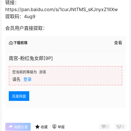
链接：
https://pan.baidu.com/s/1curJNtTMS_sKJnyxZ1llXw
提取码：4ug9
会员用户直接提取：
查看
下载权限
南宫-粉红兔女郎[9P]
您当前的等级为
游客
请先
登录
百度网盘
0
0
海报分享
收藏
举报