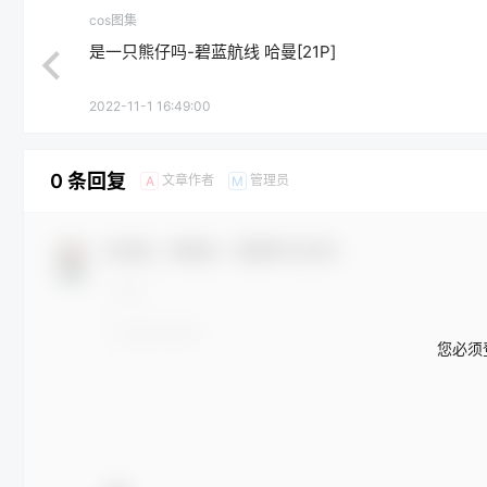
cos图集
是一只熊仔吗-碧蓝航线 哈曼[21P]
2022-11-1 16:49:00
0 条回复
文章作者
管理员
A
M
欢迎您，新朋友，感谢参与互动！
您必须