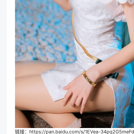
链接：https://pan.baidu.com/s/1EVea-34pq2G5meFd