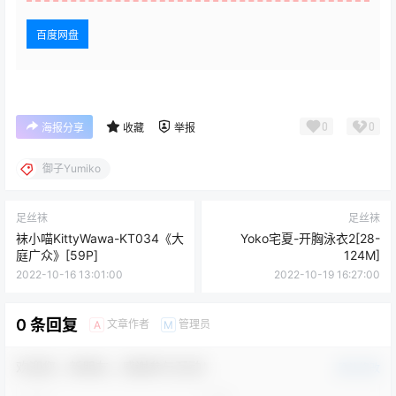
百度网盘
0
0
海报分享
收藏
举报
御子Yumiko
足丝袜
足丝袜
袜小喵KittyWawa-KT034《大
Yoko宅夏-开胸泳衣2[28-
庭广众》[59P]
124M]
2022-10-16 13:01:00
2022-10-19 16:27:00
0 条回复
文章作者
管理员
A
M
欢迎您，新朋友，感谢参与互动！
确认修改