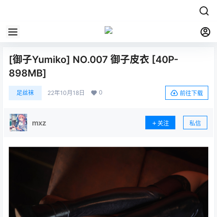
[御子Yumiko] NO.007 御子皮衣 [40P-
898MB]
0
足丝袜
22年10月18日
前往下载
mxz
关注
私信