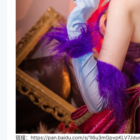
链接：https://pan.baidu.com/s/1l6u3mGpvpKLV7Jdu