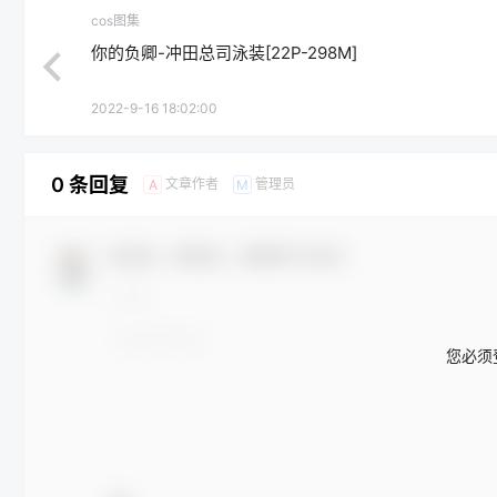
cos图集
你的负卿-冲田总司泳装[22P-298M]
2022-9-16 18:02:00
0 条回复
文章作者
管理员
A
M
欢迎您，新朋友，感谢参与互动！
您必须