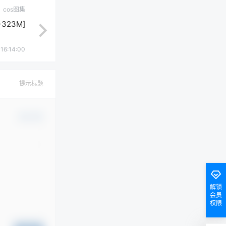
cos图集
-323M]
16:14:00
提示标题
确认修改
解锁
会员
权限